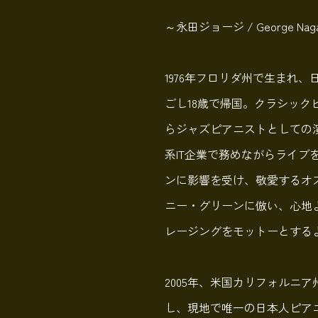
～永田ジョージ / George Nag
1976年フロリダ州で生まれ
ごし18歳で帰国。クラシック
らジャズピアニストとしての
系IT企業で務めながらライブ
ンに影響を受け、敬愛するオ
ニー・グリーンに倣い、心地
レージングをモットーとする
2005年、米国カリフォルニ
し、現地で唯一の日本人ピア