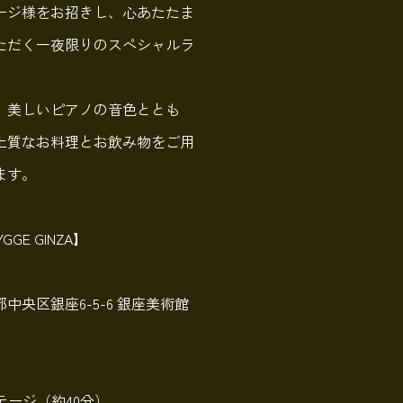
ージ様をお招きし、心あたたま
ただく一夜限りのスペシャルラ
、美しいピアノの音色ととも
はの上質なお料理とお飲み物をご用
ます。
YGGE GINZA】
京都中央区銀座6-5-6 銀座美術館
ージ（約40分）