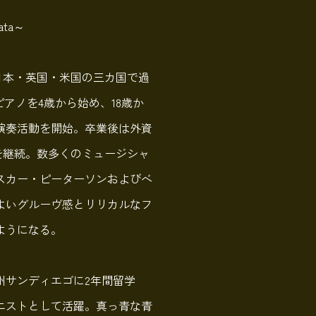
ata～
、日本・英国・米国の三カ国で過
ピアノを4歳から始め、18歳か
演奏活動を開始。卒業後は外資
を継続。数多くのミュージシャ
スカー・ピーターソンおよびベ
よいグルーヴ感とリリカルなフ
ようになる。
ア州サンディエゴに2年間留学
ニストとして活躍。真っ青な青