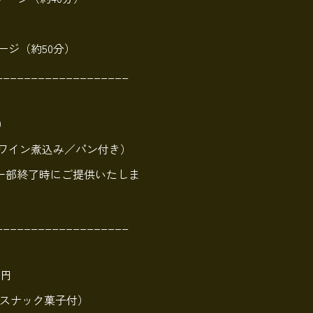
）
ジ（約50分）
___________________
）
赤ワイン煮込み／パン付き）
一部終了時にご提供いたしま
___________________
0円
円（スナック菓子付）